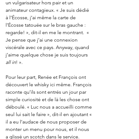
un vulgarisateur hors pair et un 
animateur contagieux. « Je suis dédié 
à l’Écosse, j’ai même la carte de 
l’Écosse tatouée sur le bras gauche :  
regarde! », dit-il en me le montrant.  « 
Je pense que j’ai une connexion 
viscérale avec ce pays. Anyway, quand 
j’aime quelque chose je suis toujours 
all in
! ».
Pour leur part, Renée et François ont 
découvert le whisky ici même. François 
raconte qu’ils sont entrés un jour par 
simple curiosité et de là les chose ont 
déboulé. « Luc nous a accueilli comme 
seul lui sait le faire », dit-il en ajoutant « 
il a eu l’audace de nous proposer de 
monter un menu pour nous, et il nous 
a glissé un scotch dans le service. 